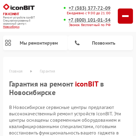
+7 (383) 377-72-09
Ежедневно с 9:00 до 21:00
FIX-ICONBIT
Ремонт устройств iconBIT
+7 (800) 101-01-54
Специализированный
cервисный центр г.
Звонок бесплатный по РФ
Новосибирск
Мы ремонтируем
Позвонить
Главная
Гарантия
Гарантия на ремонт
iconBIT
в
Ремонт электросамокатов iconBIT
Новосибирске
В Новосибирске сервисные центры предлагают
высококачественный ремонт устройств iconBIT. Эти
центры оснащены современным оборудованием и
квалифицированными специалистами, готовыми
восстановить функциональность вашего гаджета в