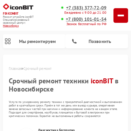
+7 (383) 377-72-09
Ежедневно с 9:00 до 21:00
FIX-ICONBIT
Ремонт устройств iconBIT
+7 (800) 101-01-54
Специализированный
cервисный центр г.
Звонок бесплатный по РФ
Новосибирск
Мы ремонтируем
Позвонить
Главная
Срочный ремонт
Срочный ремонт техники
iconBIT
в
Ремонт электросамокатов iconBIT
Новосибирске
Услуга по ускоренному ремонту техники с приоритетной диагностикой и выполнением
работ в кратчайшие сроки. Приём в тот же день или выезд курьера, оперативная
замена запасных частей при наличии и информирование клиента на каждом этапе.
Подходит для смартфонов, ноутбуков, планшетов и бытовой электроники при
критических поломках. Гарантия на выполненные работы сохраняется
Диагностика бесплатно