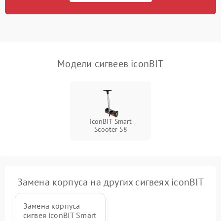
приложению
Неисправность
500 ₽
Подробнее →
индикаторов
Модели сигвеев iconBIT
Повреждение внутренних
500 ₽
Подробнее →
проводов
Неисправность системы
1000 ₽
Подробнее →
охлаждения
iconBIT Smart
Scooter S8
Замена корпуса на других сигвеях iconBIT
Замена корпуса
сигвея iconBIT Smart