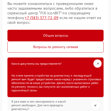
Вы можете ознакомиться с приведенными ниже
часто задаваемыми вопросами, либо обратиться в
сервисный центр “FIX-iconBIT” по следующему
телефону
+7 (383) 377-72-09
если не нашли ответ на
свой вопрос.
Общие вопросы
Вопросы по ремонту сигвеев
Какие документы вы предоставляете?
На этапе приема устройства на диагностику и последующий
ремонт вам будет предоставлен заказ-наряд с указанием страховых
обязательств на ваше устройство. Далее, после выполнения работ
по ремонту техники, вы получите акт выполненных работ и
гарантийный талон.
Я уже знаю в чем неисправность и какой
ремонт необходим. Для чего проводить
диагностику?