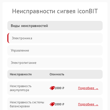
Неисправности сигвея iconBIT
Виды неисправностей
Электроника
Управление
Электропитание
Неисправности
Стоимость
Балансировка
Неисправность
Механические повреждения
2000 ₽
Подробнее →
аккумулятора
Электроника/Механические
Неисправность системы
2000 ₽
Подробнее →
балансировки