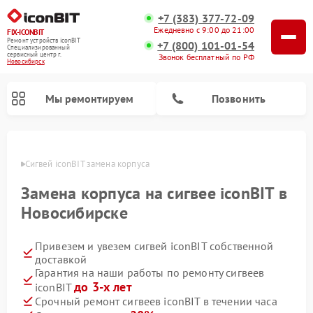
+7 (383) 377-72-09
Ежедневно с 9:00 до 21:00
FIX-ICONBIT
Ремонт устройств iconBIT
+7 (800) 101-01-54
Специализированный
cервисный центр г.
Звонок бесплатный по РФ
Новосибирск
Мы ремонтируем
Позвонить
ирске
Сигвей iconBIT замена корпуса
Ремонт электросамокатов iconBIT
Замена корпуса на сигвее iconBIT в
Новосибирске
Привезем и увезем сигвей iconBIT собственной
доставкой
Гарантия на наши работы по ремонту сигвеев
до 3-х лет
iconBIT
Срочный ремонт сигвеев iconBIT в течении часа