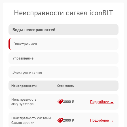
Неисправности сигвея iconBIT
Виды неисправностей
Электроника
Управление
Электропитание
Неисправности
Стоимость
Балансировка
Неисправность
Механические повреждения
2000 ₽
Подробнее →
аккумулятора
Электроника/Механические
Неисправность системы
2000 ₽
Подробнее →
балансировки