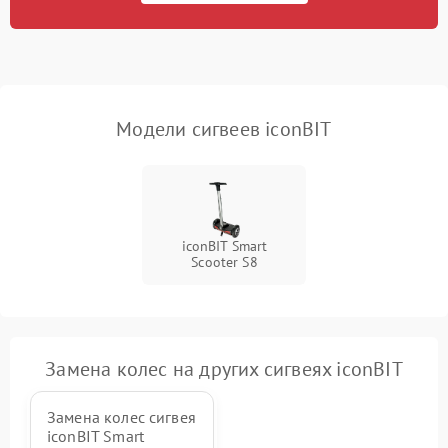
приложению
Неисправность
500 ₽
Подробнее →
индикаторов
Модели сигвеев iconBIT
Повреждение внутренних
500 ₽
Подробнее →
проводов
Неисправность системы
1000 ₽
Подробнее →
охлаждения
iconBIT Smart
Scooter S8
Замена колес на других сигвеях iconBIT
Замена колес сигвея
iconBIT Smart