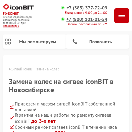
+7 (383) 377-72-09
Ежедневно с 9:00 до 21:00
FIX-ICONBIT
Ремонт устройств iconBIT
+7 (800) 101-01-54
Специализированный
cервисный центр г.
Звонок бесплатный по РФ
Новосибирск
Мы ремонтируем
Позвонить
ирске
Сигвей iconBIT замена колес
Ремонт электросамокатов iconBIT
Замена колес на сигвее iconBIT в
Новосибирске
Привезем и увезем сигвей iconBIT собственной
доставкой
Гарантия на наши работы по ремонту сигвеев
до 3-х лет
iconBIT
Срочный ремонт сигвеев iconBIT в течении часа