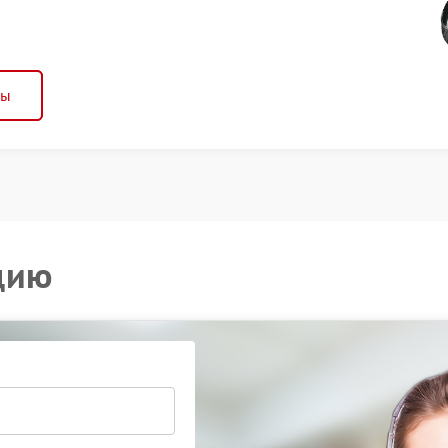
ны
цию