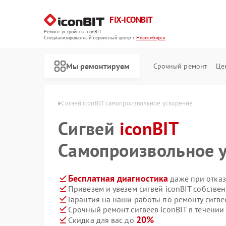
FIX-ICONBIT
Ремонт устройств iconBIT
Специализированный cервисный центр г.
Новосибирск
Мы ремонтируем
Срочный ремонт
Це
nBIT в Новосибирске
Сигвей iconBIT самопроизвольное ускорение
Сигвей
Ремонт электросамокатов iconBIT
iconBIT
Самопроизвольное 
Бесплатная диагностика
даже при отказ
Привезем и увезем сигвей iconBIT собстве
Гарантия на наши работы по ремонту сигве
Срочный ремонт сигвеев iconBIT в течении
20%
Скидка для вас до