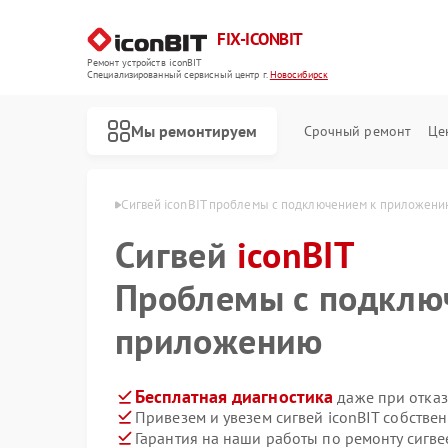
FIX-ICONBIT
Ремонт устройств iconBIT
Специализированный cервисный центр г.
Новосибирск
Мы ремонтируем
Срочный ремонт
Це
nBIT в Новосибирске
Сигвей iconBIT проблемы с подключением к приложени
Сигвей
Ремонт электросамокатов iconBIT
iconBIT
Проблемы с подклю
приложению
Бесплатная диагностика
даже при отказ
Привезем и увезем сигвей iconBIT собстве
Гарантия на наши работы по ремонту сигве