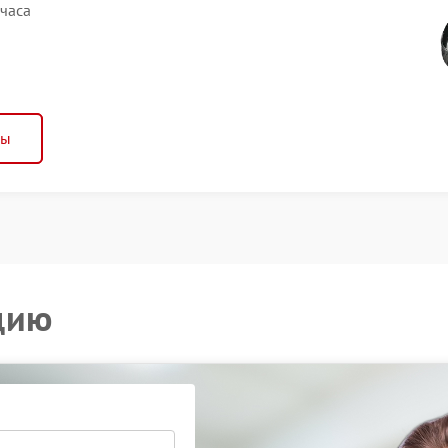
 часа
ны
цию