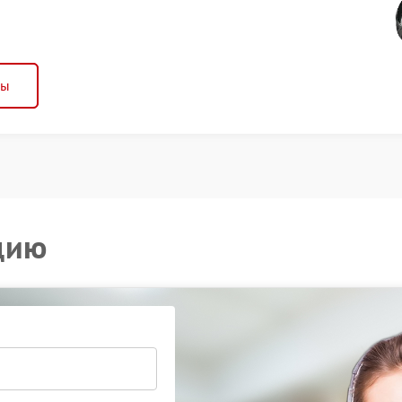
ны
цию