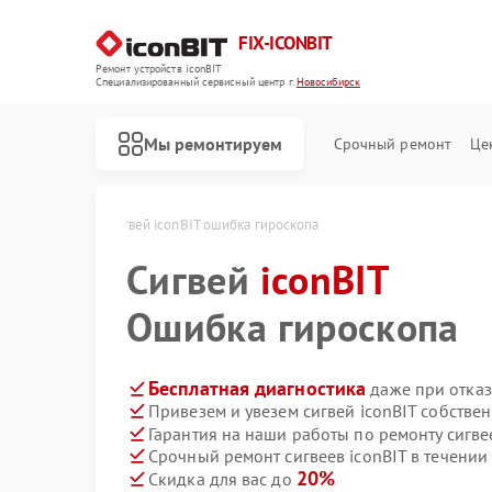
FIX-ICONBIT
Ремонт устройств iconBIT
Специализированный cервисный центр г.
Новосибирск
Мы ремонтируем
Срочный ремонт
Це
 в Новосибирске
Сигвей iconBIT ошибка гироскопа
Сигвей
Ремонт электросамокатов iconBIT
iconBIT
Ошибка гироскопа
Бесплатная диагностика
даже при отказ
Привезем и увезем сигвей iconBIT собстве
Гарантия на наши работы по ремонту сигве
Срочный ремонт сигвеев iconBIT в течении
20%
Скидка для вас до