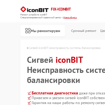
FIX-ICONBIT
Ремонт устройств iconBIT
Специализированный cервисный центр г.
Новосибирск
Мы ремонтируем
Срочный ремонт
Це
nBIT в Новосибирске
Сигвей iconBIT неисправность системы балансировки
Сигвей
Ремонт электросамокатов iconBIT
iconBIT
Неисправность сист
балансировки
Бесплатная диагностика
даже при отказ
Привезем и увезем сигвей iconBIT собстве
Гарантия на наши работы по ремонту сигве