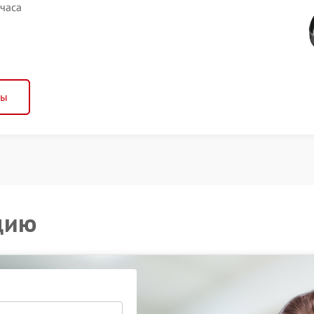
 часа
ны
цию