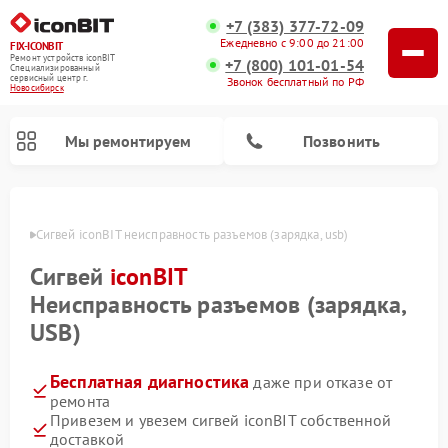
+7 (383) 377-72-09
Ежедневно с 9:00 до 21:00
FIX-ICONBIT
Ремонт устройств iconBIT
+7 (800) 101-01-54
Специализированный
cервисный центр г.
Звонок бесплатный по РФ
Новосибирск
Мы ремонтируем
Позвонить
ирске
Сигвей iconBIT неисправность разъемов (зарядка, usb)
Ремонт электросамокатов iconBIT
Сигвей
iconBIT
Неисправность разъемов (зарядка,
USB)
Бесплатная диагностика
даже при отказе от
ремонта
Привезем и увезем сигвей iconBIT собственной
доставкой