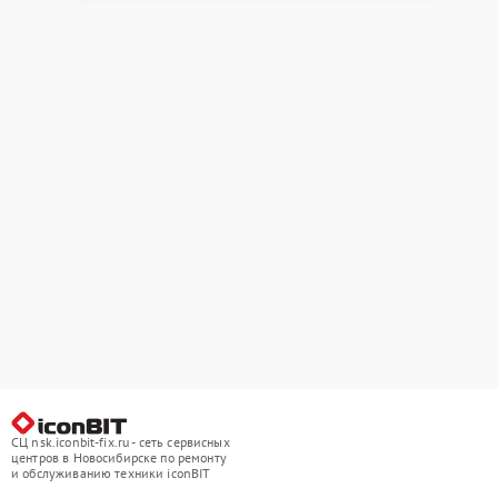
СЦ nsk.iconbit-fix.ru - сеть сервисных
центров в Новосибирске по ремонту
и обслуживанию техники iconBIT