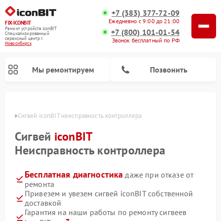
+7 (383) 377-72-09
Ежедневно с 9:00 до 21:00
FIX-ICONBIT
Ремонт устройств iconBIT
+7 (800) 101-01-54
Специализированный
cервисный центр г.
Звонок бесплатный по РФ
Новосибирск
Мы ремонтируем
Позвонить
ирске
Сигвей iconBIT неисправность контроллера
Ремонт электросамокатов iconBIT
Сигвей
iconBIT
Неисправность контроллера
Бесплатная диагностика
даже при отказе от
ремонта
Привезем и увезем сигвей iconBIT собственной
доставкой
Гарантия на наши работы по ремонту сигвеев