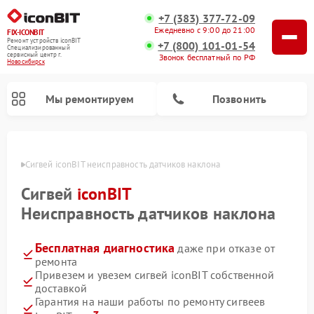
+7 (383) 377-72-09
Ежедневно с 9:00 до 21:00
FIX-ICONBIT
Ремонт устройств iconBIT
+7 (800) 101-01-54
Специализированный
cервисный центр г.
Звонок бесплатный по РФ
Новосибирск
Мы ремонтируем
Позвонить
ирске
Сигвей iconBIT неисправность датчиков наклона
Ремонт электросамокатов iconBIT
Сигвей
iconBIT
Неисправность датчиков наклона
Бесплатная диагностика
даже при отказе от
ремонта
Привезем и увезем сигвей iconBIT собственной
доставкой
Гарантия на наши работы по ремонту сигвеев