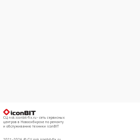
СЦ nsk.iconbit-fix.ru - сеть сервисных
центров в Новосибирске по ремонту
и обслуживанию техники iconBIT
2021-2026 © СЦ nsk.iconbit-fix.ru