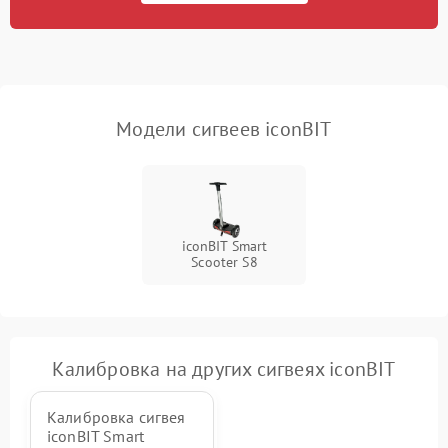
приложению
Неисправность
500 ₽
Подробнее →
индикаторов
Модели сигвеев iconBIT
Повреждение внутренних
500 ₽
Подробнее →
проводов
Неисправность системы
1000 ₽
Подробнее →
охлаждения
iconBIT Smart
Scooter S8
Калибровка на других сигвеях iconBIT
Калибровка сигвея
iconBIT Smart