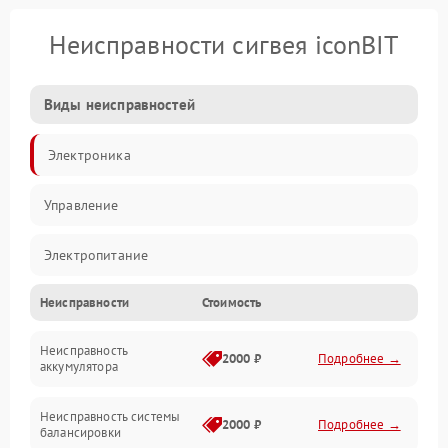
Неисправности сигвея iconBIT
Виды неисправностей
Электроника
Управление
Электропитание
Неисправности
Стоимость
Балансировка
Неисправность
Механические повреждения
2000 ₽
Подробнее →
аккумулятора
Электроника/Механические
Неисправность системы
2000 ₽
Подробнее →
балансировки