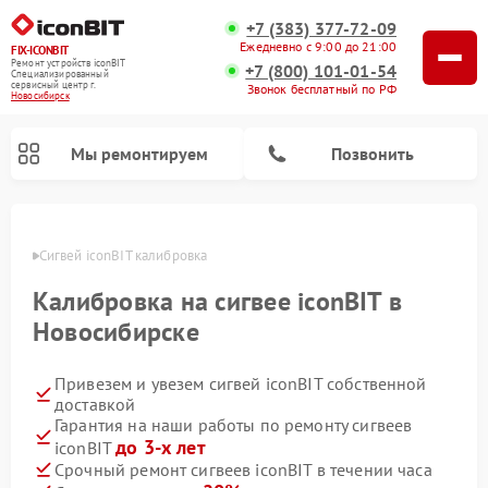
+7 (383) 377-72-09
Ежедневно с 9:00 до 21:00
FIX-ICONBIT
Ремонт устройств iconBIT
+7 (800) 101-01-54
Специализированный
cервисный центр г.
Звонок бесплатный по РФ
Новосибирск
Мы ремонтируем
Позвонить
ирске
Сигвей iconBIT калибровка
Ремонт электросамокатов iconBIT
Калибровка на сигвее iconBIT в
Новосибирске
Привезем и увезем сигвей iconBIT собственной
доставкой
Гарантия на наши работы по ремонту сигвеев
до 3-х лет
iconBIT
Срочный ремонт сигвеев iconBIT в течении часа