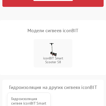
приложению
Неисправность
500 ₽
Подробнее →
индикаторов
Модели сигвеев iconBIT
Повреждение внутренних
500 ₽
Подробнее →
проводов
Неисправность системы
1000 ₽
Подробнее →
охлаждения
iconBIT Smart
Scooter S8
Гидроизоляция на других сигвеях iconBIT
Гидроизоляция
сигвея iconBIT Smart