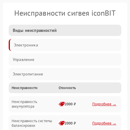
Неисправности сигвея iconBIT
Виды неисправностей
Электроника
Управление
Электропитание
Неисправности
Стоимость
Балансировка
Неисправность
Механические повреждения
2000 ₽
Подробнее →
аккумулятора
Электроника/Механические
Неисправность системы
2000 ₽
Подробнее →
балансировки