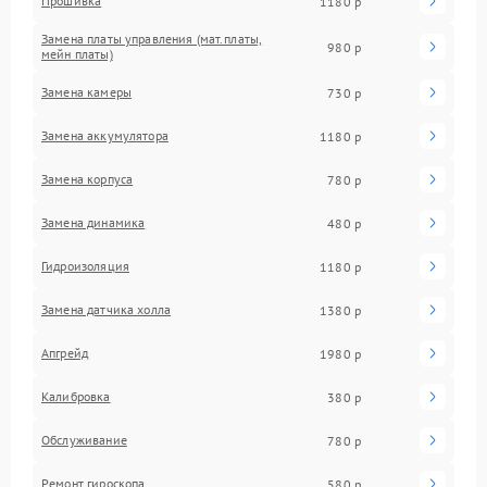
Прошивка
1180 р
Замена платы управления (мат.платы,
980 р
мейн платы)
Замена камеры
730 р
Замена аккумулятора
1180 р
Замена корпуса
780 р
Замена динамика
480 р
Гидроизоляция
1180 р
Замена датчика холла
1380 р
Апгрейд
1980 р
Калибровка
380 р
Обслуживание
780 р
Ремонт гироскопа
580 р