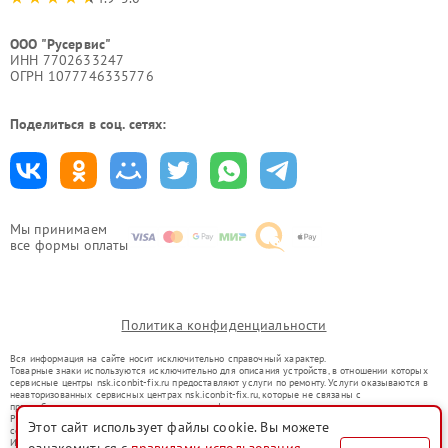
ООО "Русервис"
ИНН 7702633247
ОГРН 1077746335776
Поделиться в соц. сетях:
Мы принимаем
все формы оплаты
Политика конфиденциальности
Вся информация на сайте носит исключительно справочный характер.
Товарные знаки используются исключительно для описания устройств, в отношении которых
сервисные центры nsk.iconbit-fix.ru предоставляют услуги по ремонту. Услуги оказываются в
неавторизованных сервисных центрах nsk.iconbit-fix.ru, которые не связаны с
правообладателями товарных знаков или их официальными представителями.
Ремонт осуществляется для устройств, уже введенных в гражданский оборот в соответствии
Этот сайт использует файлы cookie. Вы можете
со статьей 1487 ГК РФ.
Использование товарных знаков не преследует цели индивидуализации услуг или введения