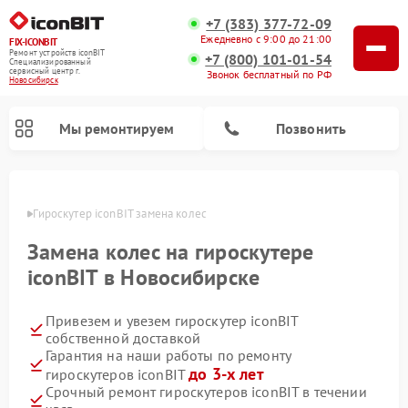
+7 (383) 377-72-09
Ежедневно с 9:00 до 21:00
FIX-ICONBIT
Ремонт устройств iconBIT
+7 (800) 101-01-54
Специализированный
cервисный центр г.
Звонок бесплатный по РФ
Новосибирск
Мы ремонтируем
Позвонить
ирске
Гироскутер iconBIT замена колес
Ремонт электросамокатов iconBIT
Замена колес на гироскутере
iconBIT в Новосибирске
Привезем и увезем гироскутер iconBIT
собственной доставкой
Гарантия на наши работы по ремонту
до 3-х лет
гироскутеров iconBIT
Срочный ремонт гироскутеров iconBIT в течении