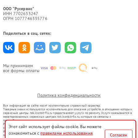
ООО "Русервис"
ИНН 7702633247
ОГРН 1077746335776
Поделиться в соц. сетях:
Мы принимаем
все формы оплаты
Политика конфиденциальности
Вся информация на сайте носит исключительно справочный характер.
Товарные знаки используются исключительно для описания устройств, в отношении которых
сервисные центры nsk.iconbit-fix.ru предоставляют услуги по ремонту. Услуги оказываются в
неавторизованных сервисных центрах nsk.iconbit-fix.ru, которые не связаны с
правообладателями товарных знаков или их официальными представителями.
Ремонт осуществляется для устройств, уже введенных в гражданский оборот в соответствии
Этот сайт использует файлы cookie. Вы можете
со статьей 1487 ГК РФ.
Использование товарных знаков не преследует цели индивидуализации услуг или введения
ознакомиться с
правилами использования
Согласен
потребителей в заблуждение, а служит для информирования о предоставляемых услугах по