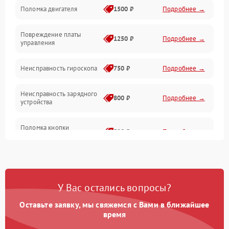
Поломка двигателя
1500 ₽
Подробнее →
Повреждение платы
1250 ₽
Подробнее →
управления
Неисправность гироскопа
750 ₽
Подробнее →
Неисправность зарядного
800 ₽
Подробнее →
устройства
Поломка кнопки
500 ₽
Подробнее →
включения
Неисправность датчиков
750 ₽
Подробнее →
наклона
У Вас остались вопросы?
Поломка разъема для
750 ₽
Подробнее →
зарядки
Оставьте заявку, мы свяжемся с Вами в ближайшее
время
Повреждение проводов
650 ₽
Подробнее →