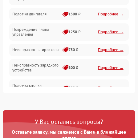
Поломка двигателя
1500 ₽
Подробнее →
Повреждение платы
1250 ₽
Подробнее →
управления
Неисправность гироскопа
750 ₽
Подробнее →
Неисправность зарядного
800 ₽
Подробнее →
устройства
Поломка кнопки
500 ₽
Подробнее →
включения
Неисправность датчиков
750 ₽
Подробнее →
наклона
У Вас остались вопросы?
Поломка разъема для
750 ₽
Подробнее →
зарядки
Оставьте заявку, мы свяжемся с Вами в ближайшее
время