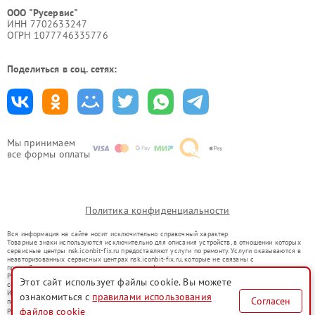
ООО "Русервис"
ИНН 7702633247
ОГРН 1077746335776
Поделиться в соц. сетях:
Мы принимаем
все формы оплаты
Политика конфиденциальности
Вся информация на сайте носит исключительно справочный характер.
Товарные знаки используются исключительно для описания устройств, в отношении которых
сервисные центры nsk.iconbit-fix.ru предоставляют услуги по ремонту. Услуги оказываются в
неавторизованных сервисных центрах nsk.iconbit-fix.ru, которые не связаны с
правообладателями товарных знаков или их официальными представителями.
Ремонт осуществляется для устройств, уже введенных в гражданский оборот в соответствии
Этот сайт использует файлы cookie. Вы можете
со статьей 1487 ГК РФ.
Использование товарных знаков не преследует цели индивидуализации услуг или введения
ознакомиться с
правилами использования
Согласен
потребителей в заблуждение, а служит для информирования о предоставляемых услугах по
файлов cookie
ремонту техники указанных брендов.