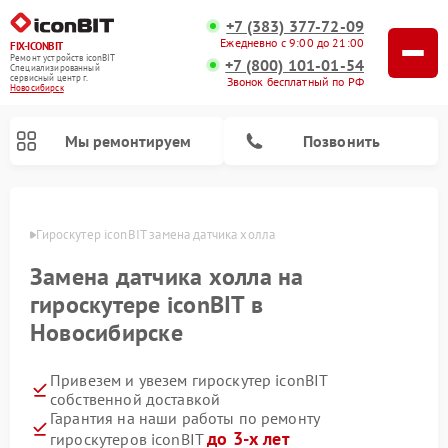
+7 (383) 377-72-09
Ежедневно с 9:00 до 21:00
FIX-ICONBIT
Ремонт устройств iconBIT
+7 (800) 101-01-54
Специализированный
cервисный центр г.
Звонок бесплатный по РФ
Новосибирск
Мы ремонтируем
Позвонить
ирске
Гироскутер iconBIT замена датчика холла
Ремонт электросамокатов iconBIT
Замена датчика холла на
гироскутере iconBIT в
Новосибирске
Привезем и увезем гироскутер iconBIT
собственной доставкой
Гарантия на наши работы по ремонту
до 3-х лет
гироскутеров iconBIT