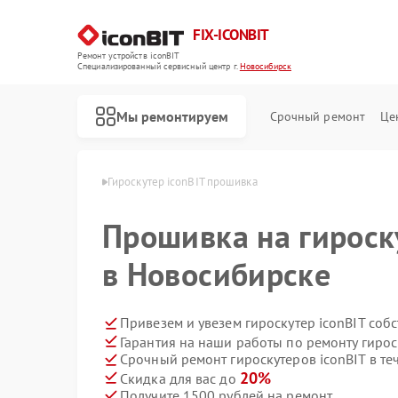
FIX-ICONBIT
Ремонт устройств iconBIT
Специализированный cервисный центр г.
Новосибирск
Мы ремонтируем
Срочный ремонт
Це
nBIT в Новосибирске
Гироскутер iconBIT прошивка
Ремонт электросамокатов iconBIT
Прошивка на гироск
в Новосибирске
Привезем и увезем гироскутер iconBIT соб
Гарантия на наши работы по ремонту гирос
Срочный ремонт гироскутеров iconBIT в те
20%
Скидка для вас до
Получите 1500 рублей на ремонт