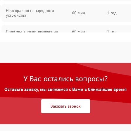
Неисправность зарядного
60 мин
1 год
устройства
Поломка кнопки включения
60 мин
1 год
Неисправность датчиков наклона
60 мин
1 год
Поломка разъема для зарядки
60 мин
1 год
У Вас остались вопросы?
Повреждение проводов
60 мин
1 год
Оставьте заявку, мы свяжемся с Вами в ближайшее время
Неисправность светодиодной
60 мин
1 год
подсветки
Заказать звонок
Неисправность системы
60 мин
1 год
балансировки