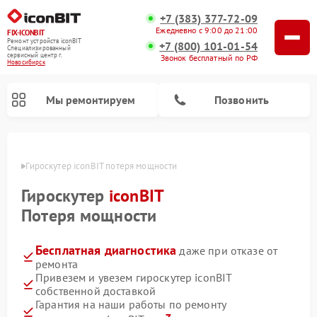
+7 (383) 377-72-09
Ежедневно с 9:00 до 21:00
FIX-ICONBIT
Ремонт устройств iconBIT
+7 (800) 101-01-54
Специализированный
cервисный центр г.
Звонок бесплатный по РФ
Новосибирск
Мы ремонтируем
Позвонить
ирске
Гироскутер iconBIT потеря мощности
Ремонт электросамокатов iconBIT
Гироскутер
iconBIT
Потеря мощности
Бесплатная диагностика
даже при отказе от
ремонта
Привезем и увезем гироскутер iconBIT
собственной доставкой
Гарантия на наши работы по ремонту