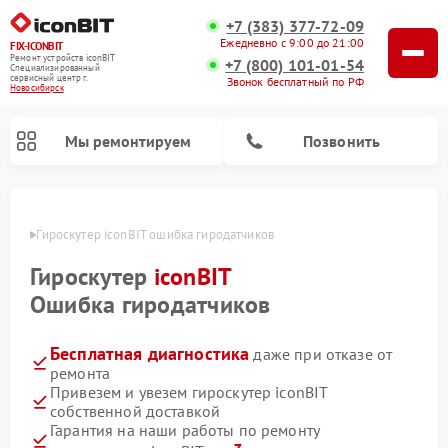
+7 (383) 377-72-09
Ежедневно с 9:00 до 21:00
FIX-ICONBIT
Ремонт устройств iconBIT
+7 (800) 101-01-54
Специализированный
cервисный центр г.
Звонок бесплатный по РФ
Новосибирск
Мы ремонтируем
Позвонить
ирске
Гироскутер iconBIT ошибка гиродатчиков
Ремонт электросамокатов iconBIT
Гироскутер
iconBIT
Ошибка гиродатчиков
Бесплатная диагностика
даже при отказе от
ремонта
Привезем и увезем гироскутер iconBIT
собственной доставкой
Гарантия на наши работы по ремонту