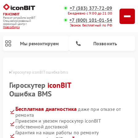
+7 (383) 377-72-09
Ежедневно с 9:00 до 21:00
FIX-ICONBIT
Ремонт устройств iconBIT
+7 (800) 101-01-54
Специализированный
cервисный центр г.
Звонок бесплатный по РФ
Новосибирск
Мы ремонтируем
Позвонить
ирске
Гироскутер iconBIT ошибка bms
Ремонт электросамокатов iconBIT
Гироскутер
iconBIT
Ошибка BMS
Бесплатная диагностика
даже при отказе от
ремонта
Привезем и увезем гироскутер iconBIT
собственной доставкой
Гарантия на наши работы по ремонту