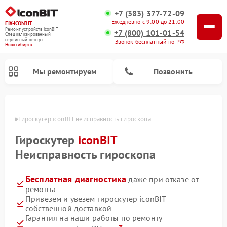
+7 (383) 377-72-09
Ежедневно с 9:00 до 21:00
FIX-ICONBIT
Ремонт устройств iconBIT
+7 (800) 101-01-54
Специализированный
cервисный центр г.
Звонок бесплатный по РФ
Новосибирск
Мы ремонтируем
Позвонить
ирске
Гироскутер iconBIT неисправность гироскопа
Ремонт электросамокатов iconBIT
Гироскутер
iconBIT
Неисправность гироскопа
Бесплатная диагностика
даже при отказе от
ремонта
Привезем и увезем гироскутер iconBIT
собственной доставкой
Гарантия на наши работы по ремонту