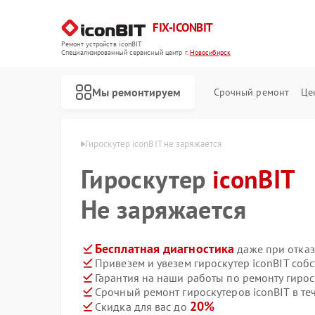
FIX-ICONBIT
Ремонт устройств iconBIT
Специализированный cервисный центр г.
Новосибирск
Мы ремонтируем
Срочный ремонт
Це
nBIT в Новосибирске
Гироскутер iconBIT не заряжается
Гироскутер
Ремонт электросамокатов iconBIT
iconBIT
Не заряжается
Бесплатная диагностика
даже при отказ
Привезем и увезем гироскутер iconBIT соб
Гарантия на наши работы по ремонту гирос
Срочный ремонт гироскутеров iconBIT в те
20%
Скидка для вас до