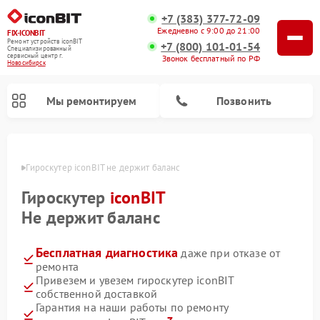
+7 (383) 377-72-09
Ежедневно с 9:00 до 21:00
FIX-ICONBIT
Ремонт устройств iconBIT
+7 (800) 101-01-54
Специализированный
cервисный центр г.
Звонок бесплатный по РФ
Новосибирск
Мы ремонтируем
Позвонить
ирске
Гироскутер iconBIT не держит баланс
Ремонт электросамокатов iconBIT
Гироскутер
iconBIT
Не держит баланс
Бесплатная диагностика
даже при отказе от
ремонта
Привезем и увезем гироскутер iconBIT
собственной доставкой
Гарантия на наши работы по ремонту