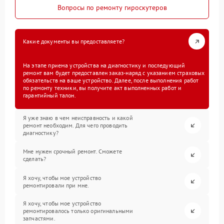
Вопросы по ремонту гироскутеров
Какие документы вы предоставляете?
На этапе приема устройства на диагностику и последующий
ремонт вам будет предоставлен заказ-наряд с указанием страховых
обязательств на ваше устройство. Далее, после выполнения работ
по ремонту техники, вы получите акт выполненных работ и
гарантийный талон.
Я уже знаю в чем неисправность и какой
ремонт необходим. Для чего проводить
диагностику?
Мне нужен срочный ремонт. Сможете
сделать?
Я хочу, чтобы мое устройство
ремонтировали при мне.
Я хочу, чтобы мое устройство
ремонтировалось только оригинальными
запчастями.