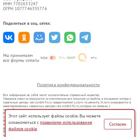
ИНН 7702633247
ОГРН 1077746335776
Поделиться в соц. сетях:
Мы принимаем
все формы оплаты
Политика конфиденциальности
Вся информация на сайте носит исключительно справочный характер.
Товарные знаки используются исключительно для описания устройств, в отношении которых
сервисные центры nsk.iconbit-fix.ru предоставляют услуги по ремонту. Услуги оказываются в
неавторизованных сервисных центрах nsk.iconbit-fix.ru, которые не связаны с
правообладателями товарных знаков или их официальными представителями.
Ремонт осуществляется для устройств, уже введенных в гражданский оборот в соответствии
Этот сайт использует файлы cookie. Вы можете
со статьей 1487 ГК РФ.
Использование товарных знаков не преследует цели индивидуализации услуг или введения
ознакомиться с
правилами использования
Согласен
потребителей в заблуждение, а служит для информирования о предоставляемых услугах по
файлов cookie
ремонту техники указанных брендов.
Представленная на сайте информация не является публичной офертой, определяемой
положениями Статьи 437(2) Гражданского кодекса РФ