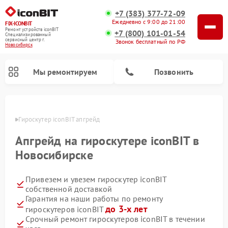
+7 (383) 377-72-09
Ежедневно с 9:00 до 21:00
FIX-ICONBIT
Ремонт устройств iconBIT
+7 (800) 101-01-54
Специализированный
cервисный центр г.
Звонок бесплатный по РФ
Новосибирск
Мы ремонтируем
Позвонить
ирске
Гироскутер iconBIT апгрейд
Ремонт электросамокатов iconBIT
Апгрейд на гироскутере iconBIT в
Новосибирске
Привезем и увезем гироскутер iconBIT
собственной доставкой
Гарантия на наши работы по ремонту
до 3-х лет
гироскутеров iconBIT
Срочный ремонт гироскутеров iconBIT в течении