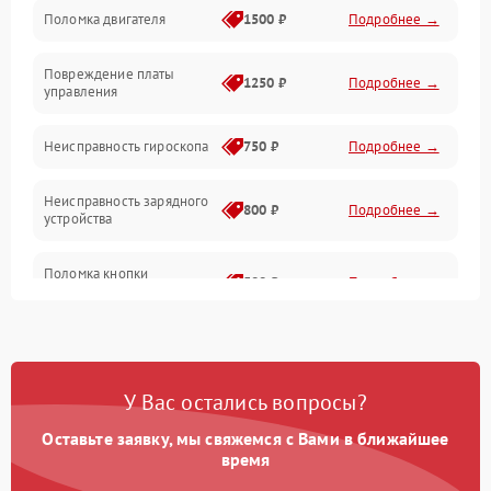
Поломка двигателя
1500 ₽
Подробнее →
Повреждение платы
1250 ₽
Подробнее →
управления
Неисправность гироскопа
750 ₽
Подробнее →
Неисправность зарядного
800 ₽
Подробнее →
устройства
Поломка кнопки
500 ₽
Подробнее →
включения
Неисправность датчиков
750 ₽
Подробнее →
наклона
У Вас остались вопросы?
Поломка разъема для
750 ₽
Подробнее →
зарядки
Оставьте заявку, мы свяжемся с Вами в ближайшее
время
Повреждение проводов
650 ₽
Подробнее →