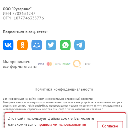
ООО "Русервис"
ИНН 7702633247
ОГРН 1077746335776
Поделиться в соц. сетях:
Мы принимаем
все формы оплаты
Политика конфиденциальности
Вся информация на сайте носит исключительно справочный характер.
Товарные знаки используются исключительно для описания устройств, в отношении которых
сервисные центры nsk.iconbit-fix.ru предоставляют услуги по ремонту. Услуги оказываются в
неавторизованных сервисных центрах nsk.iconbit-fix.ru, которые не связаны с
правообладателями товарных знаков или их официальными представителями.
Ремонт осуществляется для устройств, уже введенных в гражданский оборот в соответствии
Этот сайт использует файлы cookie. Вы можете
со статьей 1487 ГК РФ.
Использование товарных знаков не преследует цели индивидуализации услуг или введения
ознакомиться с
правилами использования
Согласен
потребителей в заблуждение, а служит для информирования о предоставляемых услугах по