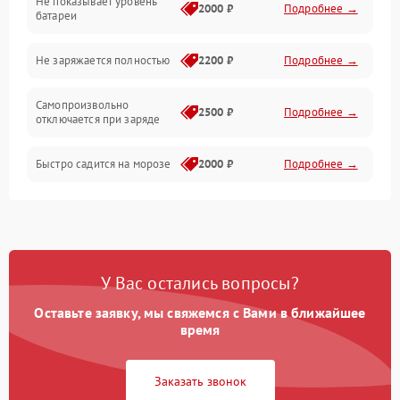
Не показывает уровень
Электроника и управление
2000 ₽
Подробнее →
батареи
Общие поломки
Не заряжается полностью
2200 ₽
Подробнее →
Режим работы
Самопроизвольно
2500 ₽
Подробнее →
отключается при заряде
Проблемы с механикой
Быстро садится на морозе
2000 ₽
Подробнее →
Батарея
Механические повреждения
У Вас остались вопросы?
Оставьте заявку, мы свяжемся с Вами в ближайшее
время
Заказать звонок