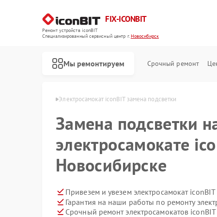
FIX-ICONBIT
Ремонт устройств iconBIT
Специализированный cервисный центр г.
Новосибирск
Мы ремонтируем
Срочный ремонт
Це
nBIT в Новосибирске
Электросамокат iconBIT замена подсветки
Замена подсветки н
электросамокате ico
Новосибирске
Привезем и увезем электросамокат iconBIT
Гарантия на наши работы по ремонту элект
Срочный ремонт электросамокатов iconBIT 