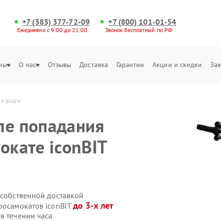
+7 (383) 377-72-09
+7 (800) 101-01-54
Ежедневно с 9:00 до 21:00
Звонок бесплатный по РФ
ны
О нас
Отзывы
Доставка
Гарантии
Акции и скидки
Зая
я влаги
ле попадания
окате iconBIT
 собственной доставкой
до 3-х лет
росамокатов iconBIT
в течении часа