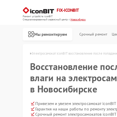
FIX-ICONBIT
Ремонт устройств iconBIT
Специализированный cервисный центр г.
Новосибирск
Мы ремонтируем
Срочный ремонт
Це
nBIT в Новосибирске
Электросамокат iconBIT восстановление после попадани
Восстановление пос
влаги на электросам
в Новосибирске
Привезем и увезем электросамокат iconBIT
Гарантия на наши работы по ремонту элект
Срочный ремонт электросамокатов iconBIT 