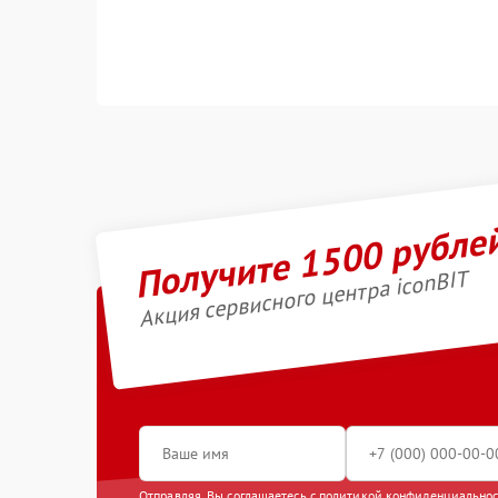
Получите 1500 рубле
Акция сервисного центра iconBIT
Отправляя, Вы соглашаетесь с
политикой конфиденциально