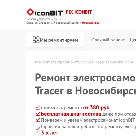
FIX-ICONBIT
Ремонт устройств iconBIT
Специализированный cервисный центр г.
Новосибирск
Мы ремонтируем
Срочный ремонт
Це
nBIT в Новосибирске
Ремонт электросамоката iconBIT Tracer в Новосибирске
Ремонт электросамо
Tracer в Новосибирс
от 380 руб.
Стоимость ремонта
Бесплатная диагностика
даже при отказ
Привезем и увезем электросамокат iconBIT 
Гарантия на наши работы по ремонту элект
3-х лет