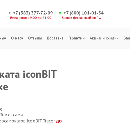
+7 (383) 377-72-09
+7 (800) 101-01-54
Ежедневно с 9:00 до 21:00
Звонок бесплатный по РФ
ны
О нас
Отзывы
Доставка
Гарантии
Акции и скидки
Зая
ката iconBIT
ке
е
Tracer сами
до
росамокатов iconBIT Tracer