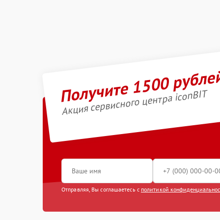
Получите 1500 рубле
Акция сервисного центра iconBIT
Отправляя, Вы соглашаетесь с
политикой конфиденциально