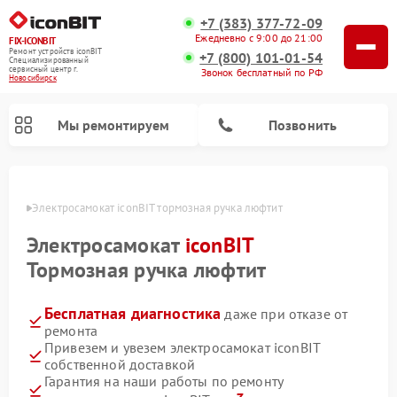
+7 (383) 377-72-09
Ежедневно с 9:00 до 21:00
FIX-ICONBIT
Ремонт устройств iconBIT
+7 (800) 101-01-54
Специализированный
cервисный центр г.
Звонок бесплатный по РФ
Новосибирск
Мы ремонтируем
Позвонить
ирске
Электросамокат iconBIT тормозная ручка люфтит
Электросамокат
iconBIT
Тормозная ручка люфтит
Бесплатная диагностика
даже при отказе от
ремонта
Привезем и увезем электросамокат iconBIT
собственной доставкой
Гарантия на наши работы по ремонту