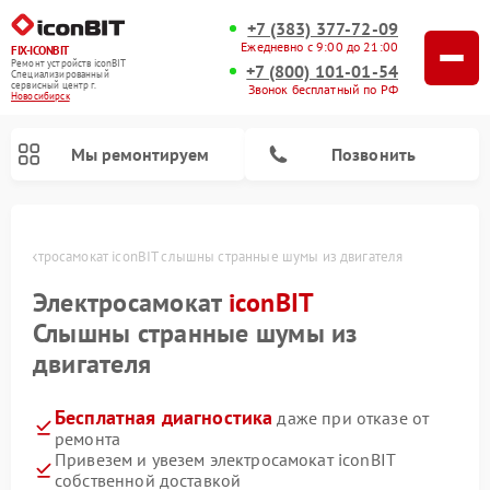
+7 (383) 377-72-09
Ежедневно с 9:00 до 21:00
FIX-ICONBIT
Ремонт устройств iconBIT
+7 (800) 101-01-54
Специализированный
cервисный центр г.
Звонок бесплатный по РФ
Новосибирск
Мы ремонтируем
Позвонить
Электросамокат iconBIT слышны странные шумы из двигателя
Электросамокат
iconBIT
Слышны странные шумы из
двигателя
Бесплатная диагностика
даже при отказе от
ремонта
Привезем и увезем электросамокат iconBIT
собственной доставкой