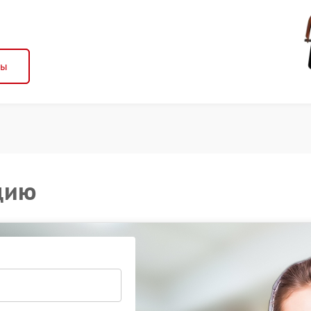
ны
цию