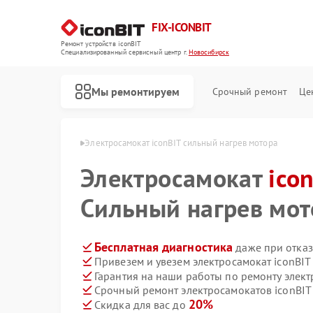
FIX-ICONBIT
Ремонт устройств iconBIT
Специализированный cервисный центр г.
Новосибирск
Мы ремонтируем
Срочный ремонт
Це
nBIT в Новосибирске
Электросамокат iconBIT сильный нагрев мотора
Электросамокат
ico
Сильный нагрев мот
Бесплатная диагностика
даже при отказ
Привезем и увезем электросамокат iconBIT
Гарантия на наши работы по ремонту элект
Срочный ремонт электросамокатов iconBIT 
20%
Скидка для вас до