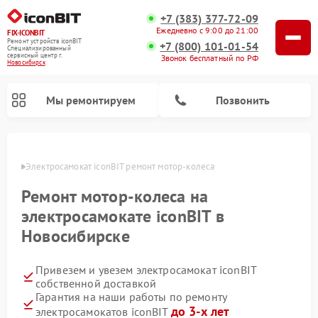
+7 (383) 377-72-09
Ежедневно с 9:00 до 21:00
FIX-ICONBIT
Ремонт устройств iconBIT
+7 (800) 101-01-54
Специализированный
cервисный центр г.
Звонок бесплатный по РФ
Новосибирск
Мы ремонтируем
Позвонить
ирске
Электросамокат iconBIT ремонт мотор-колеса
Ремонт мотор-колеса на
электросамокате iconBIT в
Новосибирске
Привезем и увезем электросамокат iconBIT
собственной доставкой
Гарантия на наши работы по ремонту
до 3-х лет
электросамокатов iconBIT