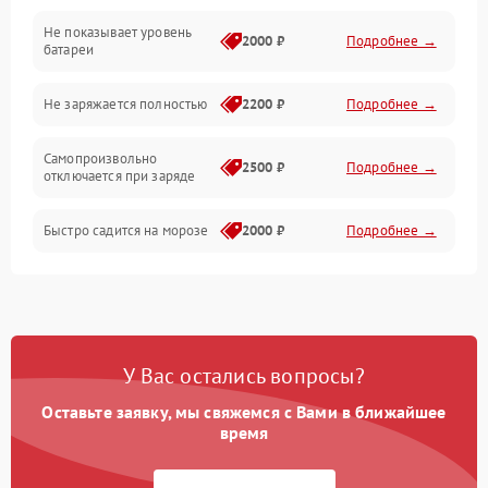
Не показывает уровень
Электроника и управление
2000 ₽
Подробнее →
батареи
Общие поломки
Не заряжается полностью
2200 ₽
Подробнее →
Режим работы
Самопроизвольно
2500 ₽
Подробнее →
отключается при заряде
Проблемы с механикой
Быстро садится на морозе
2000 ₽
Подробнее →
Батарея
Механические повреждения
У Вас остались вопросы?
Оставьте заявку, мы свяжемся с Вами в ближайшее
время