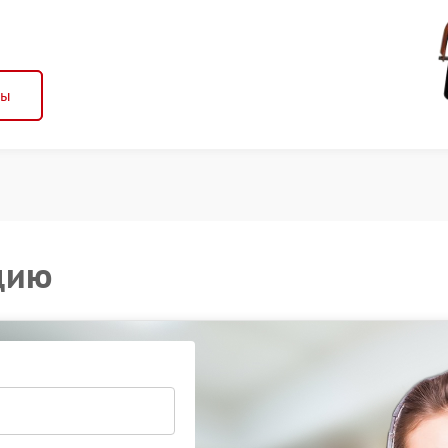
ны
цию