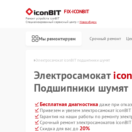
FIX-ICONBIT
Ремонт устройств iconBIT
Специализированный cервисный центр г.
Новосибирск
Мы ремонтируем
Срочный ремонт
Це
nBIT в Новосибирске
Электросамокат iconBIT подшипники шумят
Электросамокат
ico
Подшипники шумят
Бесплатная диагностика
даже при отказ
Привезем и увезем электросамокат iconBIT
Гарантия на наши работы по ремонту элект
Срочный ремонт электросамокатов iconBIT 
20%
Скидка для вас до