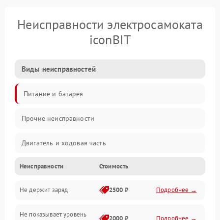
Неисправности электросамоката
iconBIT
Виды неисправностей
Питание и батарея
Прочие неисправности
Двигатель и ходовая часть
Неисправности
Стоимость
Тормоза и безопасность
Не держит заряд
2500 ₽
Подробнее →
Подвеска и колеса
Не показывает уровень
Электроника и управление
2000 ₽
Подробнее →