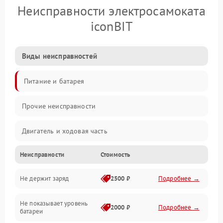
Неисправности электросамоката
iconBIT
Виды неисправностей
Питание и батарея
Прочие неисправности
Двигатель и ходовая часть
Неисправности
Стоимость
Тормоза и безопасность
Не держит заряд
2500 ₽
Подробнее →
Подвеска и колеса
Не показывает уровень
Электроника и управление
2000 ₽
Подробнее →
батареи