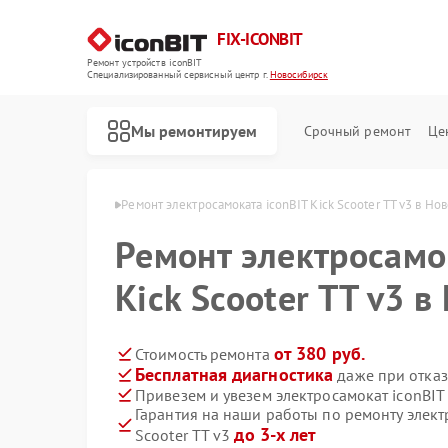
FIX-ICONBIT
Ремонт устройств iconBIT
Специализированный cервисный центр г.
Новосибирск
Мы ремонтируем
Срочный ремонт
Це
nBIT в Новосибирске
Ремонт электросамоката iconBIT Kick Scooter TT v3 в Но
Ремонт электросамо
Kick Scooter TT v3 
от 380 руб.
Стоимость ремонта
Бесплатная диагностика
даже при отказ
Привезем и увезем электросамокат iconBIT 
Гарантия на наши работы по ремонту элект
до 3-х лет
Scooter TT v3