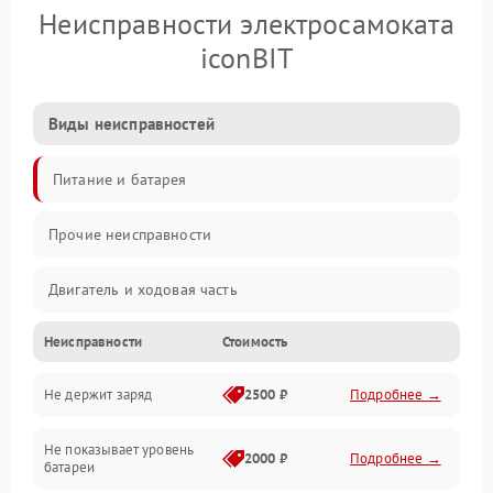
Неисправности электросамоката
iconBIT
Виды неисправностей
Питание и батарея
Прочие неисправности
Двигатель и ходовая часть
Неисправности
Стоимость
Тормоза и безопасность
Не держит заряд
2500 ₽
Подробнее →
Подвеска и колеса
Не показывает уровень
Электроника и управление
2000 ₽
Подробнее →
батареи