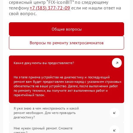
сервисный центр “FIX-iconBIT” по следующему
телефону
+7 (383) 377-72-09
если не нашли ответ на
свой вопрос.
Общие вопросы
Вопросы по ремонту электросамокатов
Какие документы вы предоставляете?
На этапе приема устройства на диагностику и последующий
ремонт вам будет предоставлен заказ-наряд с указанием страховых
обязательств на ваше устройство. Далее, после выполнения работ
по ремонту техники, вы получите акт выполненных работ и
гарантийный талон.
Я уже знаю в чем неисправность и какой
ремонт необходим. Для чего проводить
диагностику?
Мне нужен срочный ремонт. Сможете
сделать?