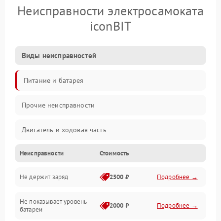
Неисправности электросамоката
iconBIT
Виды неисправностей
Питание и батарея
Прочие неисправности
Двигатель и ходовая часть
Неисправности
Стоимость
Тормоза и безопасность
Не держит заряд
2500 ₽
Подробнее →
Подвеска и колеса
Не показывает уровень
Электроника и управление
2000 ₽
Подробнее →
батареи