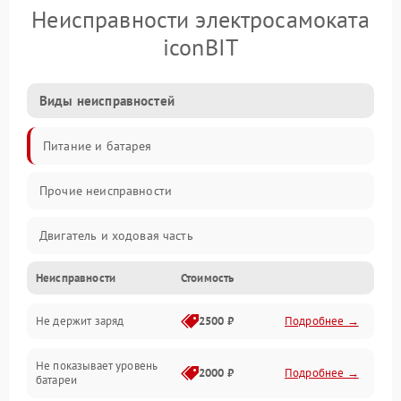
Неисправности электросамоката
iconBIT
Виды неисправностей
Питание и батарея
Прочие неисправности
Двигатель и ходовая часть
Неисправности
Стоимость
Тормоза и безопасность
Не держит заряд
2500 ₽
Подробнее →
Подвеска и колеса
Не показывает уровень
Электроника и управление
2000 ₽
Подробнее →
батареи