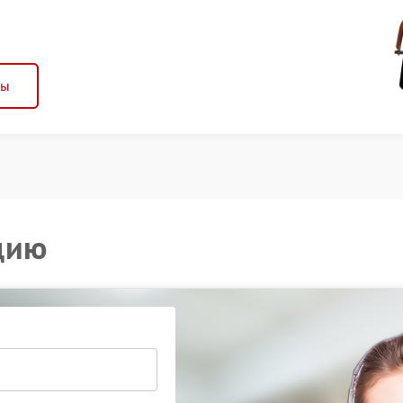
ны
цию