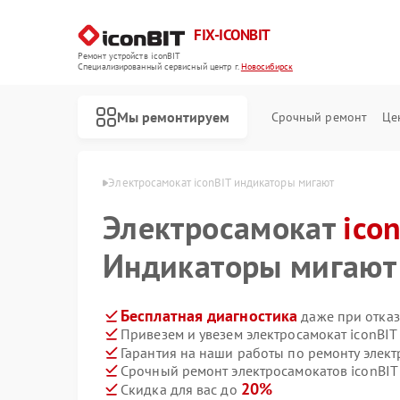
FIX-ICONBIT
Ремонт устройств iconBIT
Специализированный cервисный центр г.
Новосибирск
Мы ремонтируем
Срочный ремонт
Це
nBIT в Новосибирске
Электросамокат iconBIT индикаторы мигают
Электросамокат
ico
Индикаторы мигают
Бесплатная диагностика
даже при отказ
Привезем и увезем электросамокат iconBIT
Гарантия на наши работы по ремонту элект
Срочный ремонт электросамокатов iconBIT 
20%
Скидка для вас до