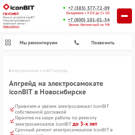
+7 (383) 377-72-09
Ежедневно с 9:00 до 21:00
FIX-ICONBIT
Ремонт устройств iconBIT
+7 (800) 101-01-54
Специализированный
cервисный центр г.
Звонок бесплатный по РФ
Новосибирск
Мы ремонтируем
Позвонить
ирске
Электросамокат iconBIT апгрейд
Апгрейд на электросамокате
iconBIT в Новосибирске
Привезем и увезем электросамокат iconBIT
собственной доставкой
Гарантия на наши работы по ремонту
до 3-х лет
электросамокатов iconBIT
Срочный ремонт электросамокатов iconBIT в