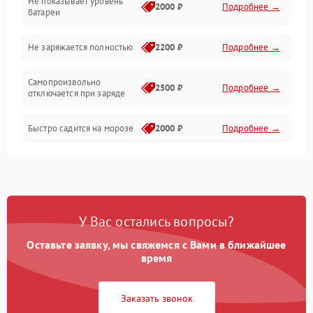
Не показывает уровень
Электроника и управление
2000 ₽
Подробнее →
батареи
Общие поломки
Не заряжается полностью
2200 ₽
Подробнее →
Режим работы
Самопроизвольно
2500 ₽
Подробнее →
отключается при заряде
Проблемы с механикой
Быстро садится на морозе
2000 ₽
Подробнее →
Батарея
Механические повреждения
У Вас остались вопросы?
Оставьте заявку, мы свяжемся с Вами в ближайшее
время
Заказать звонок