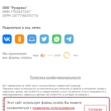
ООО "Русервис"
ИНН 7702633247
ОГРН 1077746335776
Поделиться в соц. сетях:
Мы принимаем
все формы оплаты
Политика конфиденциальности
Вся информация на сайте носит исключительно справочный характер.
Товарные знаки используются исключительно для описания устройств, в отношении которых
сервисные центры nsk.iconbit-fix.ru предоставляют услуги по ремонту. Услуги оказываются в
неавторизованных сервисных центрах nsk.iconbit-fix.ru, которые не связаны с
правообладателями товарных знаков или их официальными представителями.
Ремонт осуществляется для устройств, уже введенных в гражданский оборот в соответствии
Этот сайт использует файлы cookie. Вы можете
со статьей 1487 ГК РФ.
Использование товарных знаков не преследует цели индивидуализации услуг или введения
ознакомиться с
правилами использования
Согласен
потребителей в заблуждение, а служит для информирования о предоставляемых услугах по