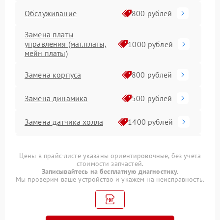
Обслуживание
800 рублей
Замена платы
управления (мат.платы,
1000 рублей
мейн платы)
Замена корпуса
800 рублей
Замена динамика
500 рублей
Замена датчика холла
1400 рублей
Ремонт гироскопа
600 рублей
Цены в прайс-листе указаны ориентировочные, без учета
стоимости запчастей.
Замена транзисторов
1500 рублей
Записывайтесь на бесплатную диагностику.
Мы проверим ваше устройство и укажем на неисправность.
Замена аккумулятора
1200 рублей
Прошивка
1200 рублей