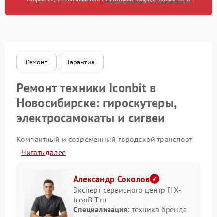
Ремонт
Гарантия
Ремонт техники Iconbit в
Новосибирске: гироскутеры,
электросамокаты и сигвеи
Компактный и современный городской транспорт
всё чаще используется жителями Новосибирска.
Читать далее
Среди популярных решений — техника бренда
Iconbit, отличающаяся функциональностью и
стильным дизайном. Несмотря на надёжность,
Александр Соколов
любой транспорт подвержен износу и требует
Эксперт сервисного центр FIX-
своевременного технического обслуживания.
iconBIT.ru
Специализация:
техника бренда
Основные направления ремонта