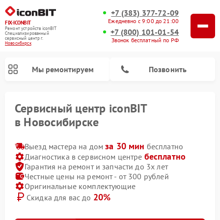
+7 (383) 377-72-09
Ежедневно с 9:00 до 21:00
FIX-ICONBIT
Ремонт устройств iconBIT
+7 (800) 101-01-54
Специализированный
cервисный центр г.
Звонок бесплатный по РФ
Новосибирск
Мы ремонтируем
Позвонить
Сервисный центр iconBIT
в Новосибирске
за 30 мин
Ремонт электросамокатов iconBIT
Выезд мастера на дом
бесплатно
бесплатно
Диагностика в сервисном центре
Гарантия на ремонт и запчасти до 3х лет
Честные цены на ремонт - от 300 рублей
Оригинальные комплектующие
20%
Скидка для вас до