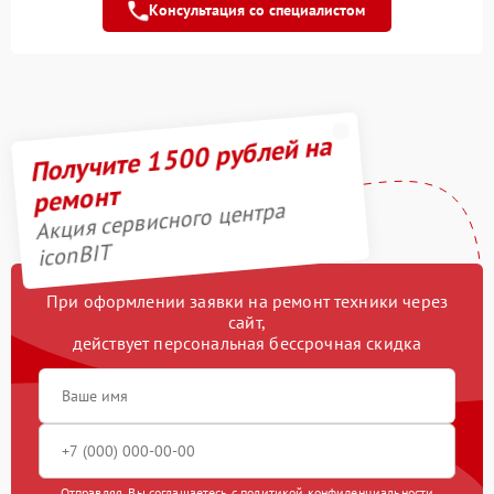
Консультация со специалистом
Замена колес
2500 рублей
Замена камеры
750 рублей
Получите 1500 рублей на
Гидроизоляция
1200 рублей
ремонт
Апгрейд
2000 рублей
Акция сервисного центра
iconBIT
Выравнивание колеса
900 рублей
При оформлении заявки на ремонт техники через
Выравнивание ступицы
1400 рублей
сайт,
действует персональная бессрочная скидка
Отправляя, Вы соглашаетесь с
политикой конфиденциальности