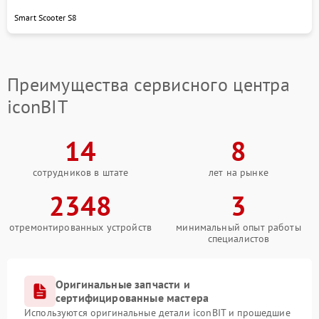
профильной подготовкой. В сервис Iconbit можно
Smart Scooter S8
обратиться по адресу: Советская улица, 12. Для
консультации или записи на диагностику звоните по
телефону: +7 (383) 377-72-09.
Преимущества сервисного центра
iconBIT
14
8
сотрудников в штате
лет на рынке
2348
3
отремонтированных устройств
минимальный опыт работы
специалистов
Оригинальные запчасти и
сертифицированные мастера
Используются оригинальные детали iconBIT и прошедшие