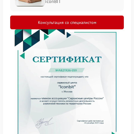
iconBIT
Наша команда специалистов проводит
квалифицированный ремонт сигвеев,
электросамокатов и гироскутеров бренда Iconbit.
Консультация со специалистом
Принимаем технику с любыми проблемами,
начиная от механических повреждений и
заканчивая сбоями в электронике. Все работы
выполняются с соблюдением технических
регламентов и с использованием качественных
комплектующих.
Диагностика и замена контроллеров
Ремонт мотор-колёс
Настройка электросхем и прошивка ПО
Восстановление работы аккумуляторов
Ремонт тормозных систем и рулевого управления
Сервис Iconbit ориентирован как на стандартные
работы, так и на устранение сложных технических
проблем. Обращаясь к нам, клиенты получают
прозрачные сроки, точную стоимость и гарантию на
выполненные работы.