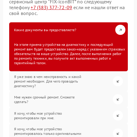
сервисный центр “FIX-iconBIT” по следующему
телефону
+7 (383) 377-72-09
если не нашли ответ на
свой вопрос.
Какие документы вы предоставляете?
На этапе приема устройства на диагностику и последующий
ремонт вам будет предоставлен заказ-наряд с указанием страховых
обязательств на ваше устройство. Далее, после выполнения работ
по ремонту техники, вы получите акт выполненных работ и
гарантийный талон.
Я уже знаю в чем неисправность и какой
ремонт необходим. Для чего проводить
диагностику?
Мне нужен срочный ремонт. Сможете
сделать?
Я хочу, чтобы мое устройство
ремонтировали при мне.
Я хочу, чтобы мое устройство
ремонтировалось только оригинальными